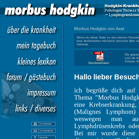
Morbus Hodgkin von Axel
Wenn du diese Seite zu den deinen Favorit
bzw. bookmarken möchtest, benutze bitte 
Adresse.
Die gesam
Link als d
Grösse: 6
Druckerversion
Hallo lieber Besuch
ich begrüße dich auf
Thema "Morbus Hodgkin
eine Krebserkrankung,
(Malignes Lymphom) 
weswegen man auc
Lymphdrüsenkrebs oder
Bei mir wurde diese